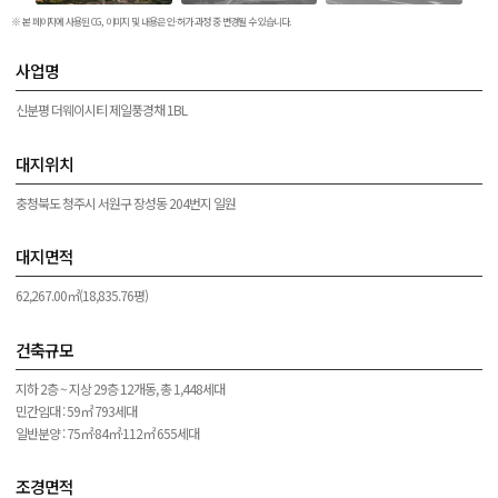
※ 본 페이지에 사용된 CG, 이미지 및 내용은 인·허가 과정 중 변경될 수 있습니다.
사업명
신분평 더웨이시티 제일풍경채 1BL
대지위치
충청북도 청주시 서원구 장성동 204번지 일원
대지면적
62,267.00㎡(18,835.76평)
건축규모
지하 2층 ~ 지상 29층 12개동, 총 1,448세대
민간임대 : 59㎡ 793세대
일반분양 : 75㎡·84㎡·112㎡ 655세대
조경면적