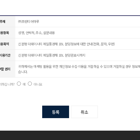
집주체
㈜프런티어마루
이용항목
성명, 연락처, 주소, 설문내용
이용목적
신분평 더웨이시티 제일풍경채 1BL 분양정보에 대한 안내(전화, 문자, 우편)
 이용기간
신분평 더웨이시티 제일풍경채 1BL 분양완료시까지
귀하께서는 마케팅 활용을 위한 개인정보 수집·이용을 거절하실 수 있으며 거절하실 경우 정보제
부할 권리
습니다.
동의하십니까?
예
아니요