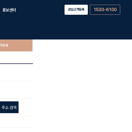
홍보센터
관심고객등록
1533-6100
홍보영상
관련기사
관심고객등록
객등록