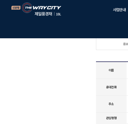
사업안내
사업개요
입지환경
프리미엄
홍
시공사소개
오시는길
이름
휴대전화
주소
관심평형