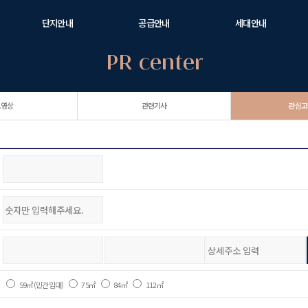
단지안내
공급안내
세대안내
PR center
단지/동호수 배치도
장기일반민간임대주택 이란?
59㎡
조경안내
공급안내
75㎡
커뮤니티
모집공고
84㎡
보영상
관련기사
관심고
주거 프리미엄
인지세 안내문
112㎡
이동통신설비
명의변경 안내문
협의결과서
59㎡(민간임대)
75㎡
84㎡
112㎡